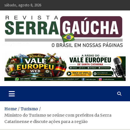
Skip
sábado, agosto 8, 2026
to
content
Revista Serra Gaúcha
O Brasil em nossas páginas.
Home
Turismo
Ministro do Turismo se reúne com prefeitos da Serra
Catarinense e discute ações para a região