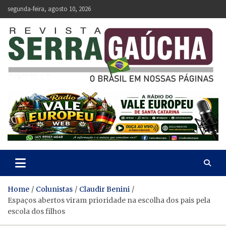
Skip
segunda-feira, agosto 10, 2026
to
content
Revista Serra Gaúcha
O Brasil em nossas páginas.
Home
Colunistas
Claudir Benini
Espaços abertos viram prioridade na escolha dos pais pela
escola dos filhos