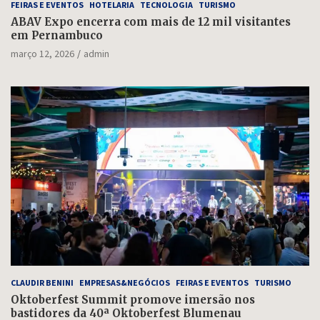
FEIRAS E EVENTOS
HOTELARIA
TECNOLOGIA
TURISMO
ABAV Expo encerra com mais de 12 mil visitantes
em Pernambuco
março 12, 2026
admin
CLAUDIR BENINI
EMPRESAS&NEGÓCIOS
FEIRAS E EVENTOS
TURISMO
Oktoberfest Summit promove imersão nos
bastidores da 40ª Oktoberfest Blumenau