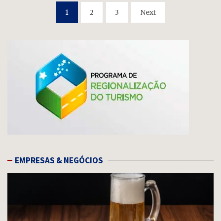
Paginação
1
2
3
Next
de
posts
EMPRESAS & NEGÓCIOS