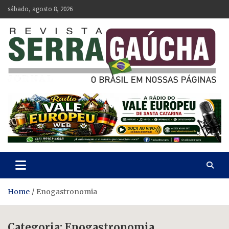
Skip
sábado, agosto 8, 2026
to
content
Revista Serra Gaúcha
O Brasil em nossas páginas.
Home
Enogastronomia
Categoria:
Enogastronomia