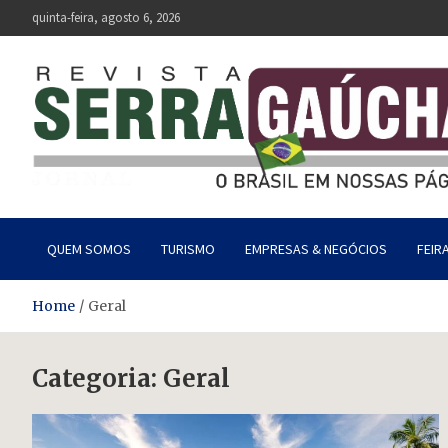
Skip
quinta-feira, agosto 6, 2026
to
content
Revista Serra Gaúcha
O Brasil em nossas páginas.
QUEM SOMOS
TURISMO
EMPRESAS & NEGÓCIOS
FEIR
Home
Geral
Categoria:
Geral