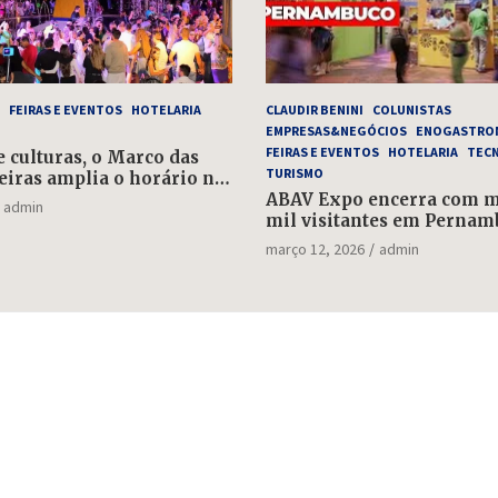
FEIRAS E EVENTOS
HOTELARIA
CLAUDIR BENINI
COLUNISTAS
EMPRESAS&NEGÓCIOS
ENOGASTRO
FEIRAS E EVENTOS
HOTELARIA
TEC
e culturas, o Marco das
TURISMO
eiras amplia o horário no
e 1º de maio
ABAV Expo encerra com ma
admin
mil visitantes em Pernam
março 12, 2026
admin