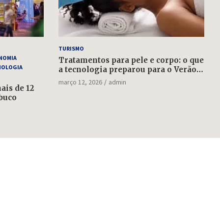
TURISMO
NOMIA
Tratamentos para pele e corpo: o que
NOLOGIA
a tecnologia preparou para o Verão
2022
março 12, 2026
admin
is de 12
buco