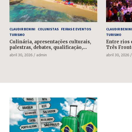
CLAUDIR BENINI
COLUNISTAS
FEIRAS E EVENTOS
CLAUDIR BENINI
TURISMO
TURISMO
Culinária, apresentações culturais,
Entre rios 
palestras, debates, qualificação,
Três Front
rodada de negócios: falta uma
feriadão d
abril 30, 2026
admin
abril 30, 2026
semana para o Salão do Turismo