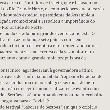
erá cerca de 5 mil km de trajeto, que é baseado no
sul do Rio Grande Norte, os competidores encontrarão
 O deputado estadual e presidente da Assembleia
Largada Promocional e ressaltou a importância do
 Rio Grande do Norte.
overno do estado num grande evento como este. O
Brasil, trazendo hoje sete países com seus
vando o turismo de aventura e incrementando uma
nadora mostra a sua crença cada vez maior num
o turismo como a grande mola propulsora da
etor técnico, agradeceram à governadora Fátima
 através de renúncia fiscal do Programa Estadual de
, está sendo uma imensa alegria sermos tão bem
poio, não conseguiríamos realizar esse evento com
la dos Sertões está funcionando como uma microbolha,
negativa para a Covid-19.
 festival “Sabores do Sertões” em que o critério