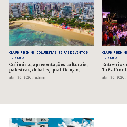
CLAUDIR BENINI
COLUNISTAS
FEIRAS E EVENTOS
CLAUDIR BENINI
TURISMO
TURISMO
Culinária, apresentações culturais,
Entre rios 
palestras, debates, qualificação,
Três Front
rodada de negócios: falta uma
feriadão d
abril 30, 2026
admin
abril 30, 2026
semana para o Salão do Turismo