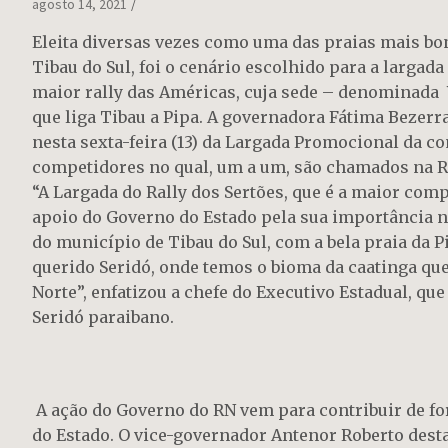
agosto 14, 2021
Eleita diversas vezes como uma das praias mais bo
Tibau do Sul, foi o cenário escolhido para a largada
maior rally das Américas, cuja sede – denominada V
que liga Tibau a Pipa. A governadora Fátima Bezerr
nesta sexta-feira (13) da Largada Promocional da co
competidores no qual, um a um, são chamados na Ram
“A Largada do Rally dos Sertões, que é a maior comp
apoio do Governo do Estado pela sua importância n
do município de Tibau do Sul, com a bela praia da P
querido Seridó, onde temos o bioma da caatinga que
Norte”, enfatizou a chefe do Executivo Estadual, que
Seridó paraibano.
A ação do Governo do RN vem para contribuir de f
do Estado. O vice-governador Antenor Roberto des