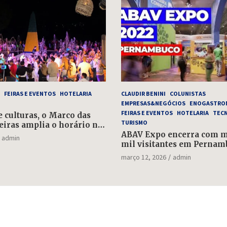
FEIRAS E EVENTOS
HOTELARIA
CLAUDIR BENINI
COLUNISTAS
EMPRESAS&NEGÓCIOS
ENOGASTRO
FEIRAS E EVENTOS
HOTELARIA
TEC
e culturas, o Marco das
TURISMO
eiras amplia o horário no
e 1º de maio
ABAV Expo encerra com ma
admin
mil visitantes em Pernam
março 12, 2026
admin