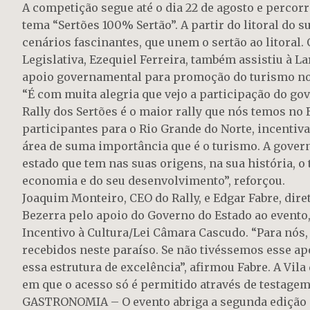
A competição segue até o dia 22 de agosto e percorr
tema “Sertões 100% Sertão”. A partir do litoral do 
cenários fascinantes, que unem o sertão ao litoral.
Legislativa, Ezequiel Ferreira, também assistiu à 
apoio governamental para promoção do turismo no
“É com muita alegria que vejo a participação do g
Rally dos Sertões é o maior rally que nós temos no 
participantes para o Rio Grande do Norte, incenti
área de suma importância que é o turismo. A gover
estado que tem nas suas origens, na sua história, 
economia e do seu desenvolvimento”, reforçou.
Joaquim Monteiro, CEO do Rally, e Edgar Fabre, dir
Bezerra pelo apoio do Governo do Estado ao evento,
Incentivo à Cultura/Lei Câmara Cascudo. “Para nós
recebidos neste paraíso. Se não tivéssemos esse a
essa estrutura de excelência”, afirmou Fabre. A Vi
em que o acesso só é permitido através de testagem 
GASTRONOMIA – O evento abriga a segunda edição do