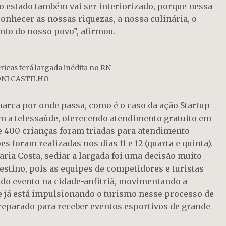
 estado também vai ser interiorizado, porque nessa
onhecer as nossas riquezas, a nossa culinária, o
nto do nosso povo”, afirmou.
icas terá largada inédita no RN
DONI CASTILHO
arca por onde passa, como é o caso da ação Startup
om a telessaúde, oferecendo atendimento gratuito em
de 400 crianças foram triadas para atendimento
s foram realizadas nos dias 11 e 12 (quarta e quinta).
aria Costa, sediar a largada foi uma decisão muito
stino, pois as equipes de competidores e turistas
o do evento na cidade-anfitriã, movimentando a
e já está impulsionando o turismo nesse processo de
reparado para receber eventos esportivos de grande