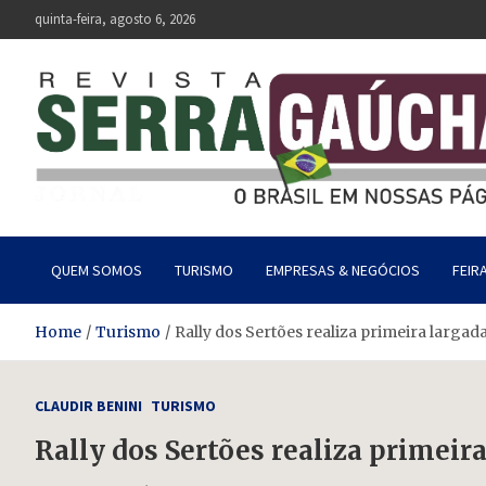
Skip
quinta-feira, agosto 6, 2026
to
content
Revista Serra Gaúcha
O Brasil em nossas páginas.
QUEM SOMOS
TURISMO
EMPRESAS & NEGÓCIOS
FEIR
Home
Turismo
Rally dos Sertões realiza primeira largad
CLAUDIR BENINI
TURISMO
Rally dos Sertões realiza primeir