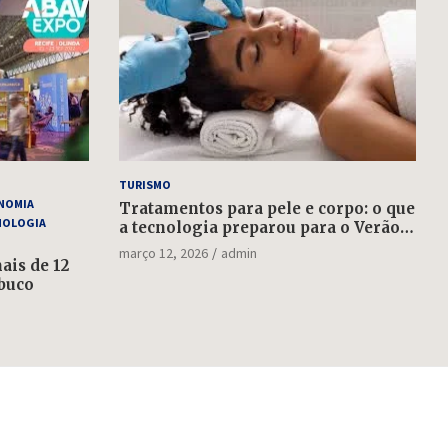
TURISMO
NOMIA
Tratamentos para pele e corpo: o que
NOLOGIA
a tecnologia preparou para o Verão
2022
março 12, 2026
admin
is de 12
buco