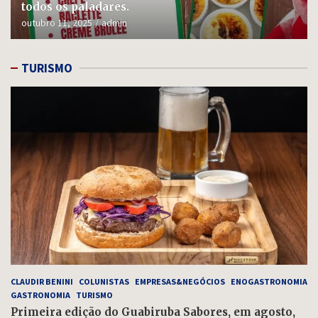
todos os paladares.
outubro 11, 2025
admin
TURISMO
CLAUDIR BENINI
COLUNISTAS
EMPRESAS&NEGÓCIOS
ENOGASTRONOMIA
GASTRONOMIA
TURISMO
Primeira edição do Guabiruba Sabores, em agosto,