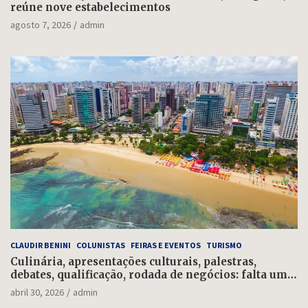
reúne nove estabelecimentos
agosto 7, 2026
admin
CLAUDIR BENINI
COLUNISTAS
FEIRAS E EVENTOS
TURISMO
Culinária, apresentações culturais, palestras,
debates, qualificação, rodada de negócios: falta uma
semana para o Salão do Turismo
abril 30, 2026
admin