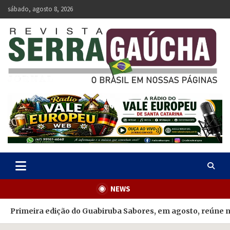
Skip
sábado, agosto 8, 2026
to
content
Revista Serra Gaúcha
O Brasil em nossas páginas.
NEWS
Primeira edição do Guabiruba Sabores, em agosto, reúne 