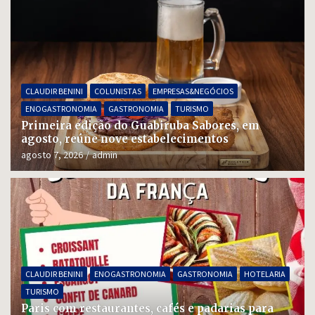
CLAUDIR BENINI
COLUNISTAS
EMPRESAS&NEGÓCIOS
ENOGASTRONOMIA
GASTRONOMIA
TURISMO
Primeira edição do Guabiruba Sabores, em
agosto, reúne nove estabelecimentos
agosto 7, 2026
admin
CLAUDIR BENINI
ENOGASTRONOMIA
GASTRONOMIA
HOTELARIA
TURISMO
Paris com restaurantes, cafés e padarias para