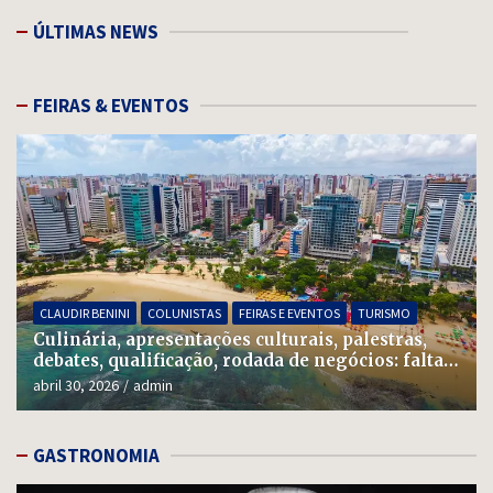
ÚLTIMAS NEWS
FEIRAS & EVENTOS
CLAUDIR BENINI
COLUNISTAS
FEIRAS E EVENTOS
TURISMO
Culinária, apresentações culturais, palestras,
debates, qualificação, rodada de negócios: falta
uma semana para o Salão do Turismo
abril 30, 2026
admin
GASTRONOMIA