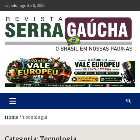
Skip
sábado, agosto 8, 2026
to
content
Revista Serra Gaúcha
O Brasil em nossas páginas.
Home
Tecnologia
Categoria:
Tecnologia