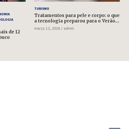
TURISMO
NOMIA
Tratamentos para pele e corpo: o que
NOLOGIA
a tecnologia preparou para o Verão
2022
março 12, 2026
admin
is de 12
buco