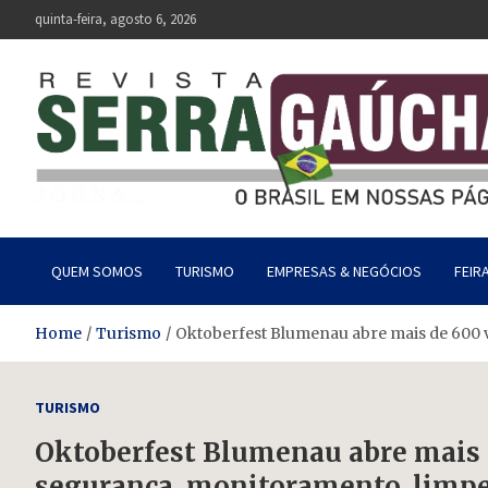
Skip
quinta-feira, agosto 6, 2026
to
content
Revista Serra Gaúcha
O Brasil em nossas páginas.
QUEM SOMOS
TURISMO
EMPRESAS & NEGÓCIOS
FEIR
Home
Turismo
Oktoberfest Blumenau abre mais de 600 
TURISMO
Oktoberfest Blumenau abre mais 
segurança, monitoramento, limpe