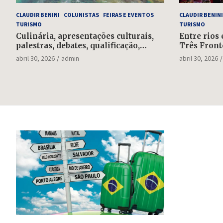
CLAUDIR BENINI
COLUNISTAS
FEIRAS E EVENTOS
CLAUDIR BENINI
TURISMO
TURISMO
Culinária, apresentações culturais,
Entre rios 
palestras, debates, qualificação,
Três Front
rodada de negócios: falta uma
feriadão d
abril 30, 2026
admin
abril 30, 2026
semana para o Salão do Turismo