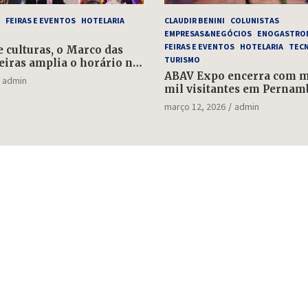
FEIRAS E EVENTOS
HOTELARIA
CLAUDIR BENINI
COLUNISTAS
EMPRESAS&NEGÓCIOS
ENOGASTRO
FEIRAS E EVENTOS
HOTELARIA
TEC
e culturas, o Marco das
TURISMO
eiras amplia o horário no
e 1º de maio
ABAV Expo encerra com ma
admin
mil visitantes em Pernam
março 12, 2026
admin