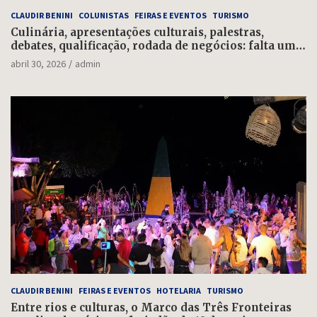
CLAUDIR BENINI
COLUNISTAS
FEIRAS E EVENTOS
TURISMO
Culinária, apresentações culturais, palestras,
debates, qualificação, rodada de negócios: falta uma
semana para o Salão do Turismo
abril 30, 2026
admin
CLAUDIR BENINI
FEIRAS E EVENTOS
HOTELARIA
TURISMO
Entre rios e culturas, o Marco das Três Fronteiras