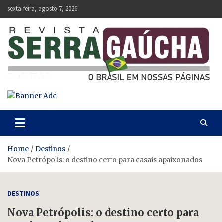
Skip
sexta-feira, agosto 7, 2026
to
content
Revista Serra Gaúcha
O Brasil em nossas páginas.
Home
Destinos
Nova Petrópolis: o destino certo para casais apaixonados
DESTINOS
Nova Petrópolis: o destino certo para