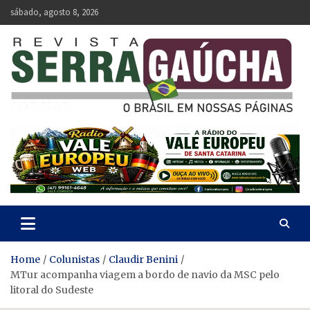
Skip
sábado, agosto 8, 2026
to
content
Revista Serra Gaúcha
O Brasil em nossas páginas.
Home
Colunistas
Claudir Benini
MTur acompanha viagem a bordo de navio da MSC pelo
litoral do Sudeste