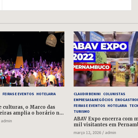
FEIRAS E EVENTOS
HOTELARIA
CLAUDIR BENINI
COLUNISTAS
EMPRESAS&NEGÓCIOS
ENOGASTRO
FEIRAS E EVENTOS
HOTELARIA
TEC
e culturas, o Marco das
TURISMO
eiras amplia o horário no
e 1º de maio
ABAV Expo encerra com ma
admin
mil visitantes em Pernam
março 12, 2026
admin