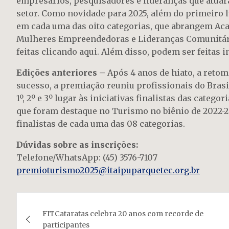
empresários, pesquisadores e lideranças que atuara
setor. Como novidade para 2025, além do primeiro 
em cada uma das oito categorias, que abrangem Aca
Mulheres Empreendedoras e Lideranças Comunitári
feitas clicando aqui. Além disso, podem ser feitas 
Edições anteriores –
Após 4 anos de hiato, a reto
sucesso, a premiação reuniu profissionais do Brasil
1º, 2º e 3º lugar às iniciativas finalistas das cat
que foram destaque no Turismo no biênio de 2022-2
finalistas de cada uma das 08 categorias.
Dúvidas sobre as inscrições:
Telefone/WhatsApp: (45) 3576-7107
premioturismo2025@itaipuparquetec.org.br
Navegação
FITCataratas celebra 20 anos com recorde de
de
participantes