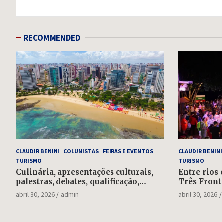
Post
RECOMMENDED
CLAUDIR BENINI
COLUNISTAS
FEIRAS E EVENTOS
CLAUDIR BENINI
TURISMO
TURISMO
Culinária, apresentações culturais,
Entre rios 
palestras, debates, qualificação,
Três Front
rodada de negócios: falta uma
feriadão d
abril 30, 2026
admin
abril 30, 2026
semana para o Salão do Turismo