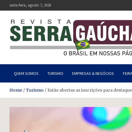
Skip
sexta-feira, agosto 7, 2026
to
content
Revista Serra Gaúcha
O Brasil em nossas páginas.
QUEM SOMOS
TURISMO
EMPRESAS & NEGÓCIOS
FEIR
Home
Turismo
Estão abertas as inscrições para destaqu