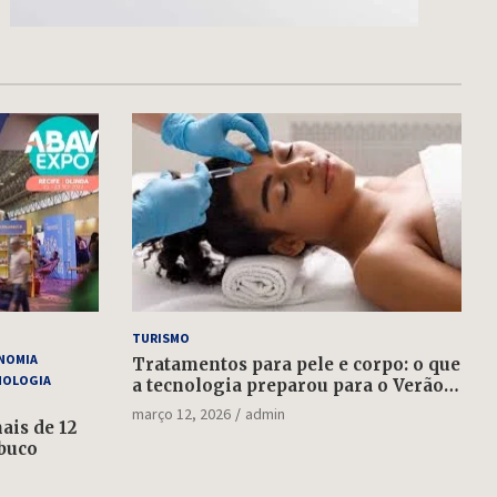
TURISMO
NOMIA
Tratamentos para pele e corpo: o que
NOLOGIA
a tecnologia preparou para o Verão
2022
março 12, 2026
admin
is de 12
buco