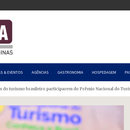
AS & EVENTOS
AGÊNCIAS
GASTRONOMIA
HOSPEDAGEM
PA
es do turismo brasileiro participarem do Prêmio Nacional do Tur