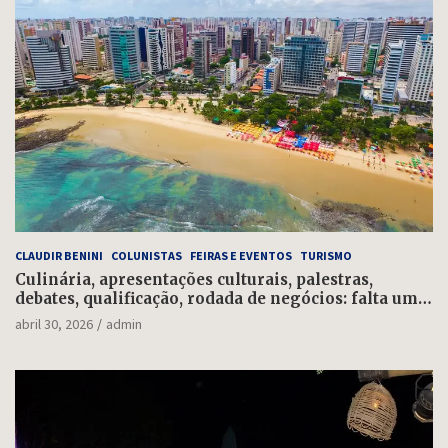
CLAUDIR BENINI
COLUNISTAS
FEIRAS E EVENTOS
TURISMO
Culinária, apresentações culturais, palestras,
debates, qualificação, rodada de negócios: falta uma
semana para o Salão do Turismo
abril 30, 2026
admin