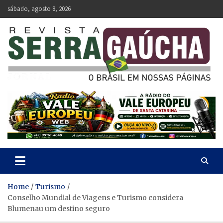
Skip
sábado, agosto 8, 2026
to
content
Revista Serra Gaúcha
O Brasil em nossas páginas.
Home
Turismo
Conselho Mundial de Viagens e Turismo considera
Blumenau um destino seguro